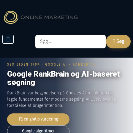
Søg
Søg
SEO SIDEN 1999 • GOOGLE AI • RANKBRAIN
Google RankBrain og AI-baseret
søgning
RankBrain var begyndelsen på Googles AI-revolution og
lagde fundamentet for moderne søgning, AI Overviews og
forståelse af brugerintention.
Få en gratis vurdering
Google algoritmer