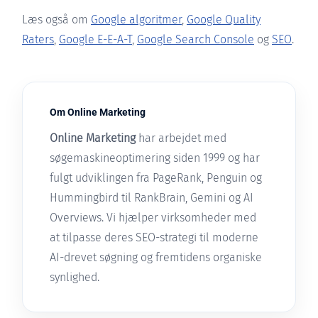
Læs også om
Google algoritmer
,
Google Quality
Raters
,
Google E-E-A-T
,
Google Search Console
og
SEO
.
Om Online Marketing
Online Marketing
har arbejdet med
søgemaskineoptimering siden 1999 og har
fulgt udviklingen fra PageRank, Penguin og
Hummingbird til RankBrain, Gemini og AI
Overviews. Vi hjælper virksomheder med
at tilpasse deres SEO-strategi til moderne
AI-drevet søgning og fremtidens organiske
synlighed.