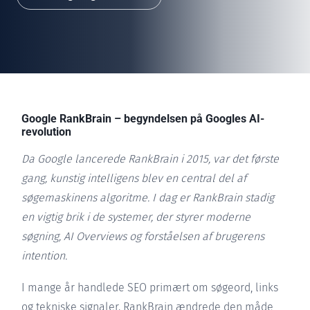
Google RankBrain – begyndelsen på Googles AI-
revolution
Da Google lancerede RankBrain i 2015, var det første
gang, kunstig intelligens blev en central del af
søgemaskinens algoritme. I dag er RankBrain stadig
en vigtig brik i de systemer, der styrer moderne
søgning, AI Overviews og forståelsen af brugerens
intention.
I mange år handlede SEO primært om søgeord, links
og tekniske signaler. RankBrain ændrede den måde,