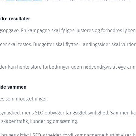
dre resultater
sopgave. En kampagne skal følges, justeres og forbedres løben
er skal testes. Budgetter skal flyttes. Landingssider skal vurde
der kan hente store forbedringer uden nødvendigvis at øge ann
ejde sammen
ses som modsætninger.
synlighed, mens SEO opbygger langsigtet synlighed. Sammen kan
r skaber trafik, kunder og omsætning.
 bruges aktivt i SEO-arbejdet, fordi kampagnerne hurtigt viser,