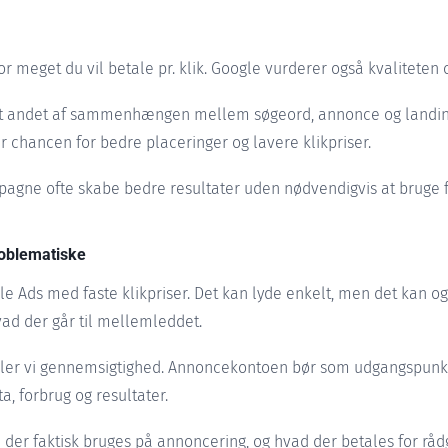
or meget du vil betale pr. klik. Google vurderer også kvalitete
dt andet af sammenhængen mellem søgeord, annonce og landing
chancen for bedre placeringer og lavere klikpriser.
agne ofte skabe bedre resultater uden nødvendigvis at bruge f
roblematiske
 Ads med faste klikpriser. Det kan lyde enkelt, men det kan og
hvad der går til mellemleddet.
er vi gennemsigtighed. Annoncekontoen bør som udgangspunkt
a, forbrug og resultater.
der faktisk bruges på annoncering, og hvad der betales for rådg