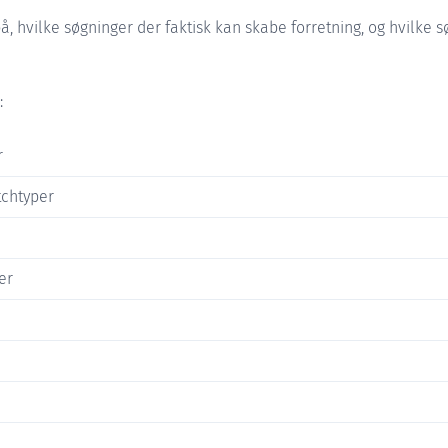
på, hvilke søgninger der faktisk kan skabe forretning, og hvilke 
:
r
tchtyper
er