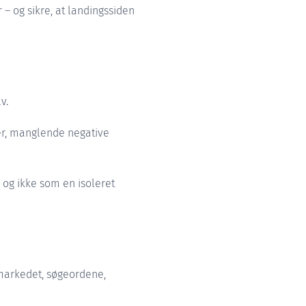
r – og sikre, at landingssiden
v.
per, manglende negative
og ikke som en isoleret
markedet, søgeordene,