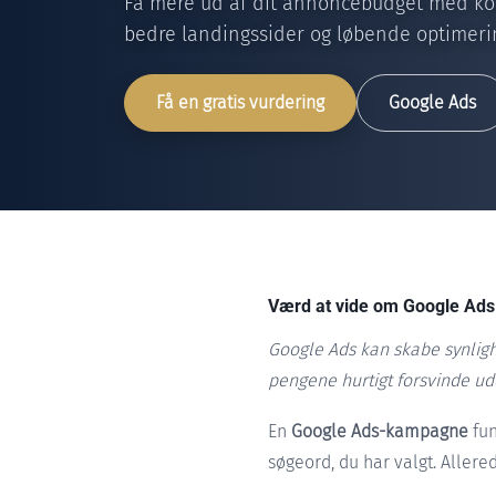
Få mere ud af dit annoncebudget med kor
bedre landingssider og løbende optimeri
Få en gratis vurdering
Google Ads
Værd at vide om Google Ads
Google Ads kan skabe synligh
pengene hurtigt forsvinde ud
En
Google Ads-kampagne
fun
søgeord, du har valgt. Aller