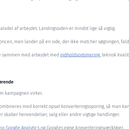
vdel af arbejdet. Landingssiden er mindst lige så vigtig.
oncen, men lander på en side, der ikke matcher søgningen, falde
ge sammen med arbejdet med
indholdsoptimering
, teknisk kvali
gørende
om kampagnen virker.
kombineres med korrekt opsat konverteringssporing, så man kan 
r skaber henvendelser, salg eller andre vigtige handlinger.
via
Google Analytics
og Googles egne konverteringsværktøjer.