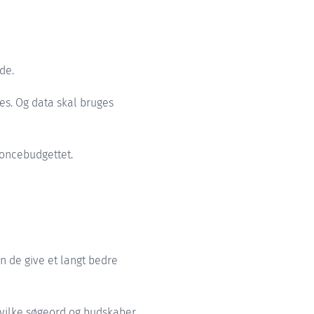
de.
res. Og data skal bruges
oncebudgettet.
 de give et langt bedre
 hvilke søgeord og budskaber