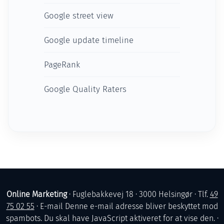
Google street view
Google update timeline
PageRank
Google Quality Raters
Online Marketing
· Fuglebakkevej 18 · 3000 Helsingør · Tlf.
49
75 02 55
· E-mail
Denne e-mail adresse bliver beskyttet mod
spambots. Du skal have JavaScript aktiveret for at vise den.
·