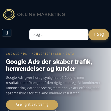
Søg
Søg
GOOGLE ADS • KONVERTERINGER • DATA
Google Ads der skaber trafik,
henvendelser og kunder
Google Ads giver hurtig synlighed på Google, men
resultaterne afhænger af den rigtige strategi. Vi kombinerer
annoncering, dataanalyse og mere end 25 års erfaring med
søgemaskiner for at skabe målbare resultater.
Få en gratis vurdering