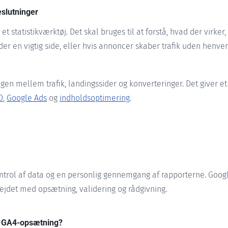
eslutninger
et statistikværktøj. Det skal bruges til at forstå, hvad der virker
r en vigtig side, eller hvis annoncer skaber trafik uden henven
n mellem trafik, landingssider og konverteringer. Det giver et
O
,
Google Ads
og
indholdsoptimering
.
trol af data og en personlig gennemgang af rapporterne. Google 
bejdet med opsætning, validering og rådgivning.
kt GA4-opsætning?