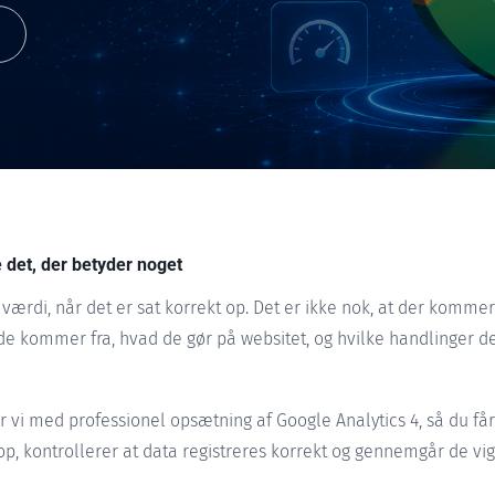
 det, der betyder noget
 værdi, når det er sat korrekt op. Det er ikke nok, at der kommer 
e kommer fra, hvad de gør på websitet, og hvilke handlinger d
 vi med professionel opsætning af Google Analytics 4, så du får
op, kontrollerer at data registreres korrekt og gennemgår de vig