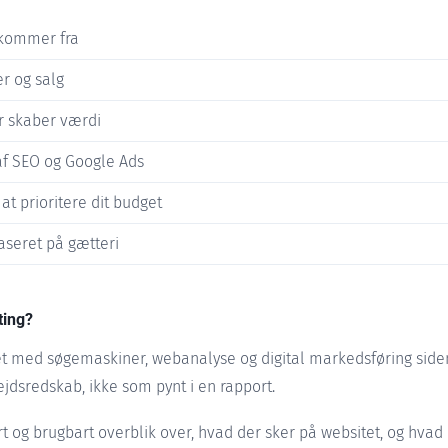
 kommer fra
r og salg
er skaber værdi
af SEO og Google Ads
at prioritere dit budget
aseret på gætteri
ting?
t med søgemaskiner, webanalyse og digital markedsføring siden
ejdsredskab, ikke som pynt i en rapport.
art og brugbart overblik over, hvad der sker på websitet, og hvad