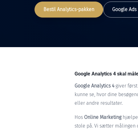
Bestil Analytics-pakken
Google Ads
Google Analytics 4 skal måle
Google Analytics 4
giver først
kunne se, hvor dine besøgend
eller andre resultater.
Hos
Online Marketing
hjælper
stole på. Vi sætter målingen 