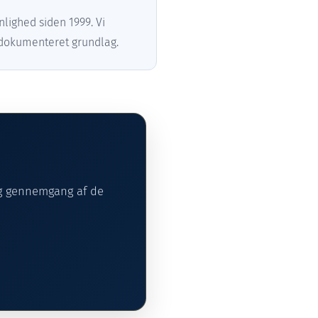
lighed siden 1999. Vi
g dokumenteret grundlag.
og gennemgang af de