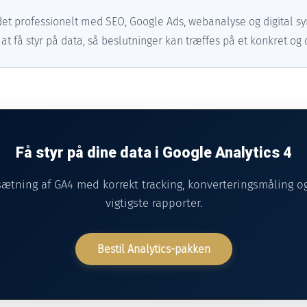
et professionelt med SEO, Google Ads, webanalyse og digital syn
 få styr på data, så beslutninger kan træffes på et konkret o
Få styr på dine data i Google Analytics 4
sætning af GA4 med korrekt tracking, konverteringsmåling 
vigtigste rapporter.
Bestil Analytics-pakken