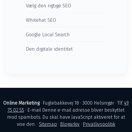
Vælg den rigtige SEO
Whitehat SEO
Google Local Search
Den digitale identitet
Online Marketing
· Fuglebakkevej 18 · 3000 Helsingør · Tlf.
49
75 02 55
· E-mail
Denne e-mail adresse bliver beskyttet
mod spambots. Du skal have JavaScript aktiveret for at
vise den.
·
Sitemap
·
Blogarkiv
·
Privatlivspolitik