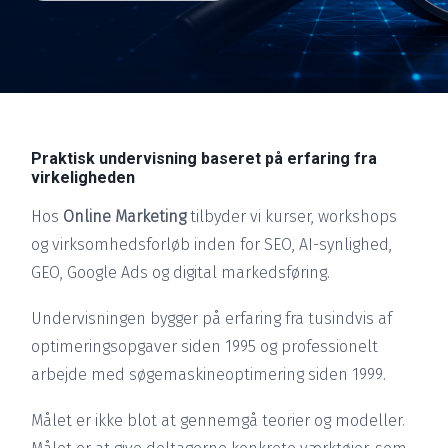
Praktisk undervisning baseret på erfaring fra
virkeligheden
Hos
Online Marketing
tilbyder vi kurser, workshops
og virksomhedsforløb inden for SEO, AI-synlighed,
GEO, Google Ads og digital markedsføring.
Undervisningen bygger på erfaring fra tusindvis af
optimeringsopgaver siden 1995 og professionelt
arbejde med søgemaskineoptimering siden 1999.
Målet er ikke blot at gennemgå teorier og modeller.