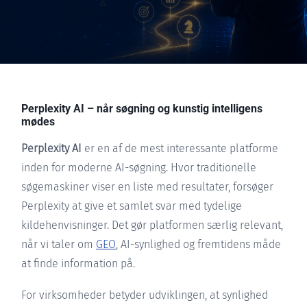
Perplexity AI – når søgning og kunstig intelligens
mødes
Perplexity AI
er en af de mest interessante platforme
inden for moderne AI-søgning. Hvor traditionelle
søgemaskiner viser en liste med resultater, forsøger
Perplexity at give et samlet svar med tydelige
kildehenvisninger. Det gør platformen særlig relevant,
når vi taler om
GEO
, AI-synlighed og fremtidens måde
at finde information på.
For virksomheder betyder udviklingen, at synlighed