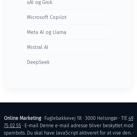
xAI og Grok
Microsoft Copilot
Meta AI og Llama
Mistral AI
DeepSeek
Online Marketing
· Fuglebakkevej 18 · 3000 Helsingør · Tlf.
49
75 02 55
· E-mail
Denne e-mail adresse bliver beskyttet mod
spambots. Du skal have JavaScript aktiveret for at vise den.
·