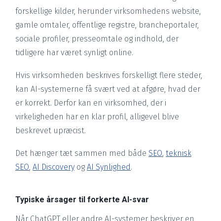
forskellige kilder, herunder virksomhedens website,
gamle omtaler, offentlige registre, brancheportaler,
sociale profiler, presseomtale og indhold, der
tidligere har været synligt online.
Hvis virksomheden beskrives forskelligt flere steder,
kan AI-systemerne få svært ved at afgøre, hvad der
er korrekt. Derfor kan en virksomhed, der i
virkeligheden har en klar profil, alligevel blive
beskrevet upræcist.
Det hænger tæt sammen med både
SEO
,
teknisk
SEO
,
AI Discovery
og
AI Synlighed
.
Typiske årsager til forkerte AI-svar
Når ChatGPT eller andre AI-systemer beskriver en