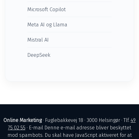
Microsoft Copilot
Meta AI og Llama
Mistral AI
DeepSeek
Online Marketing
· Fuglebakkevej 18 · 3000 Helsingør · Tlf.
49
75 02 55
· E-mail
Denne e-mail adresse bliver beskyttet
mod spambots. Du skal have JavaScript aktiveret for at