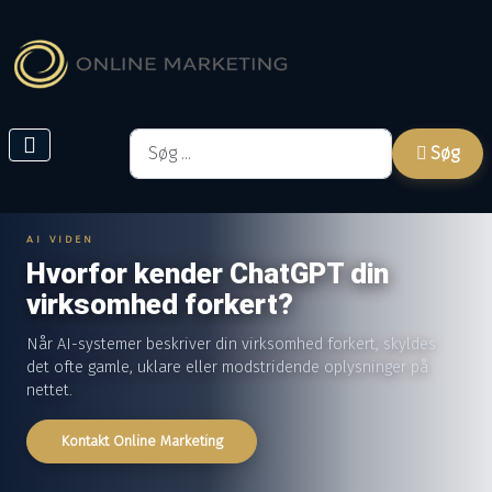
Søg
Søg
AI VIDEN
Hvorfor kender ChatGPT din
virksomhed forkert?
Når AI-systemer beskriver din virksomhed forkert, skyldes
det ofte gamle, uklare eller modstridende oplysninger på
nettet.
Kontakt Online Marketing