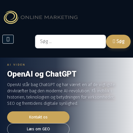
Søg
Søg
AI VIDEN
OpenAI og ChatGPT
OpenAI står bag ChatGPT og har været en af de vigtigste
drivkræfter bag den moderne AI-revolution. Få indblik i
historien, teknologien og betydningen for virksomheder,
SEO og fremtidens digitale synlighed.
Kontakt os
Læs om GEO