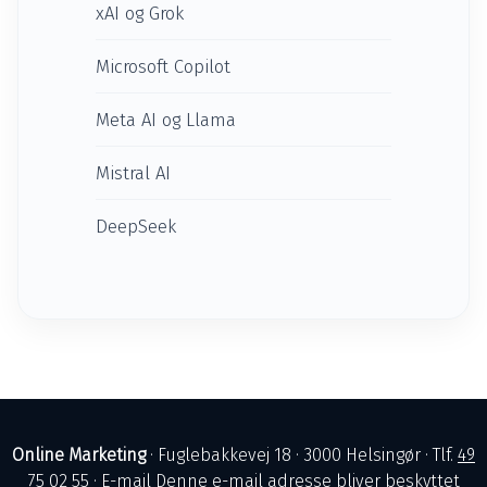
xAI og Grok
Microsoft Copilot
Meta AI og Llama
Mistral AI
DeepSeek
Online Marketing
· Fuglebakkevej 18 · 3000 Helsingør · Tlf.
49
75 02 55
· E-mail
Denne e-mail adresse bliver beskyttet