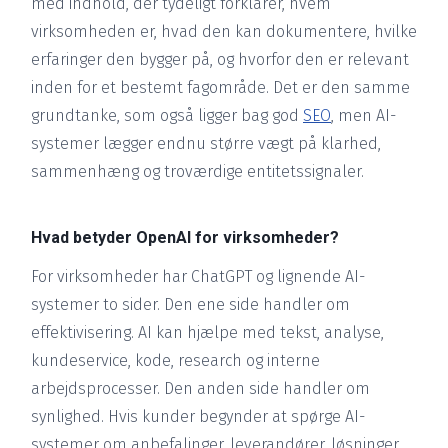
med indhold, der tydeligt forklarer, hvem
virksomheden er, hvad den kan dokumentere, hvilke
erfaringer den bygger på, og hvorfor den er relevant
inden for et bestemt fagområde. Det er den samme
grundtanke, som også ligger bag god
SEO
, men AI-
systemer lægger endnu større vægt på klarhed,
sammenhæng og troværdige entitetssignaler.
Hvad betyder OpenAI for virksomheder?
For virksomheder har ChatGPT og lignende AI-
systemer to sider. Den ene side handler om
effektivisering. AI kan hjælpe med tekst, analyse,
kundeservice, kode, research og interne
arbejdsprocesser. Den anden side handler om
synlighed. Hvis kunder begynder at spørge AI-
systemer om anbefalinger, leverandører, løsninger