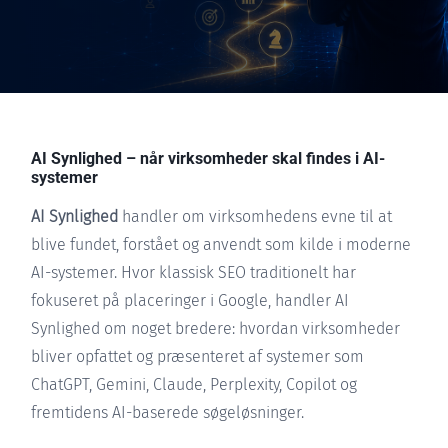
AI Synlighed – når virksomheder skal findes i AI-
systemer
AI Synlighed
handler om virksomhedens evne til at
blive fundet, forstået og anvendt som kilde i moderne
AI-systemer. Hvor klassisk SEO traditionelt har
fokuseret på placeringer i Google, handler AI
Synlighed om noget bredere: hvordan virksomheder
bliver opfattet og præsenteret af systemer som
ChatGPT, Gemini, Claude, Perplexity, Copilot og
fremtidens AI-baserede søgeløsninger.