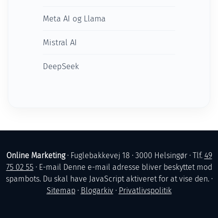
Meta AI og Llama
Mistral AI
DeepSeek
Online Marketing
· Fuglebakkevej 18 · 3000 Helsingør · Tlf.
49
75 02 55
· E-mail
Denne e-mail adresse bliver beskyttet mod
spambots. Du skal have JavaScript aktiveret for at vise den.
·
Sitemap
·
Blogarkiv
·
Privatlivspolitik